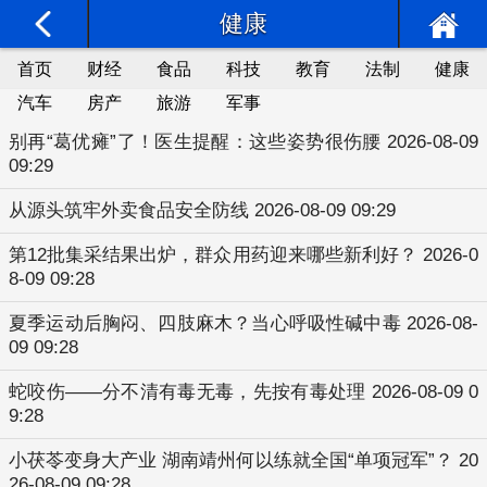
健康
首页
财经
食品
科技
教育
法制
健康
汽车
房产
旅游
军事
别再“葛优瘫”了！医生提醒：这些姿势很伤腰
2026-08-09
09:29
从源头筑牢外卖食品安全防线
2026-08-09 09:29
第12批集采结果出炉，群众用药迎来哪些新利好？
2026-0
8-09 09:28
夏季运动后胸闷、四肢麻木？当心呼吸性碱中毒
2026-08-
09 09:28
蛇咬伤——分不清有毒无毒，先按有毒处理
2026-08-09 0
9:28
小茯苓变身大产业 湖南靖州何以练就全国“单项冠军”？
20
26-08-09 09:28